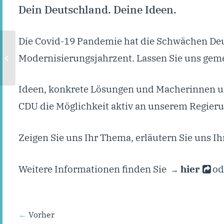
Dein Deutschland. Deine Ideen.
Die Covid-19 Pandemie hat die Schwächen Deu
Fraktion: Aachen nach
Modernisierungsjahrzent. Lassen Sie uns gem
dem “Tübinger Modell”
öffnen
Ideen, konkrete Lösungen und Macherinnen und 
CDU die Möglichkeit aktiv an unserem Regie
Zeigen Sie uns Ihr Thema, erläutern Sie uns I
Weitere Informationen finden Sie
hier
ode
Vorher