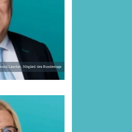
rmin Laschet, Mitglied des Bundestags