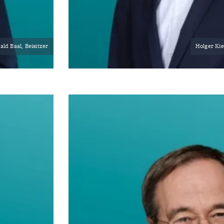
ald Baal, Beisitzer
Holger Kie