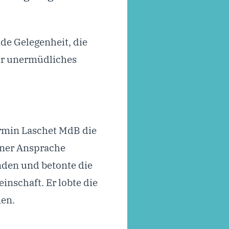
e Gelegenheit, die
ihr unermüdliches
Armin Laschet MdB die
einer Ansprache
nden und betonte die
schaft. Er lobte die
men.