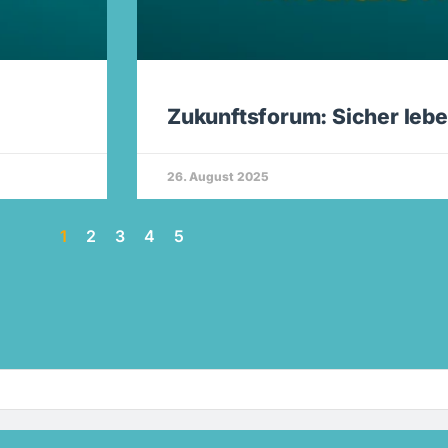
Zukunftsforum: Sicher lebe
26. August 2025
1
2
3
4
5